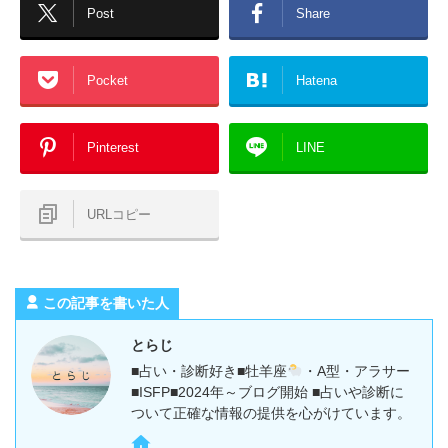
Post
Share
Pocket
Hatena
Pinterest
LINE
URLコピー
この記事を書いた人
とらじ
■占い・診断好き■牡羊座
・A型・アラサー
■ISFP■2024年～ブログ開始 ■占いや診断に
ついて正確な情報の提供を心がけています。