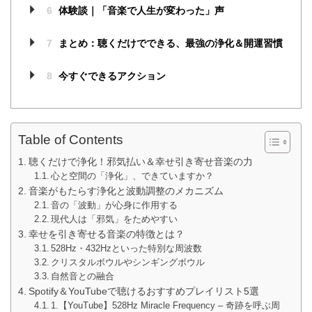
6
体験談｜「音楽で人生が変わった」声
7
まとめ：聴くだけでできる、最強の浄化＆開運習慣
8
今すぐできるアクション
Table of Contents
聴くだけで浄化！邪気払い＆幸せ引き寄せ音楽の力
心と空間の「浄化」、できていますか？
音楽がもたらす浄化と波動調整のメカニズム
音の「波動」が心身に作用する
現代人は「邪気」をためやすい
幸せを引き寄せる音楽の特徴とは？
528Hz・432Hzといった特別な周波数
クリスタルボウルやシンギングボウル
自然音との融合
Spotify＆YouTubeで聴けるおすすめプレイリスト5選
1.【YouTube】528Hz Miracle Frequency – 奇跡を呼ぶ周