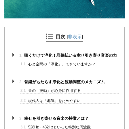
目次
[
非表示
]
1
聴くだけで浄化！邪気払い＆幸せ引き寄せ音楽の力
1.1
心と空間の「浄化」、できていますか？
2
音楽がもたらす浄化と波動調整のメカニズム
2.1
音の「波動」が心身に作用する
2.2
現代人は「邪気」をためやすい
3
幸せを引き寄せる音楽の特徴とは？
3.1
528Hz・432Hzといった特別な周波数