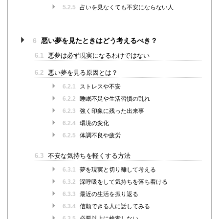
5.2.5
占いを見なくても不安にならない人
6
悪い夢を見たときはどう考えるべき？
6.1
悪夢は必ず現実になるわけではない
6.2
悪い夢を見る原因とは？
6.2.1
ストレスや不安
6.2.2
睡眠不足や生活習慣の乱れ
6.2.3
強く印象に残った出来事
6.2.4
環境の変化
6.2.5
体調不良や疲労
6.3
不安な気持ちを軽くする方法
6.3.1
夢を現実と切り離して考える
6.3.2
深呼吸をして気持ちを落ち着ける
6.3.3
最近の生活を振り返る
6.3.4
信頼できる人に話してみる
6.3.5
必要以上に検索しない