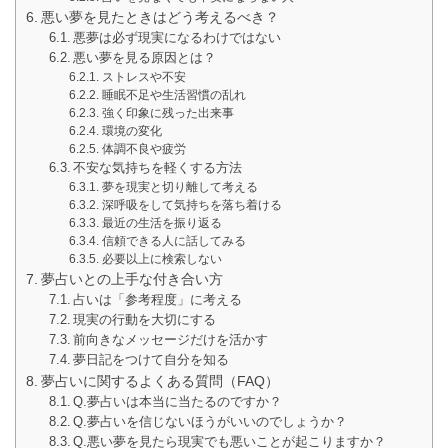
悪い夢を見たときはどう考えるべき？
悪夢は必ず現実になるわけではない
悪い夢を見る原因とは？
ストレスや不安
睡眠不足や生活習慣の乱れ
強く印象に残った出来事
環境の変化
体調不良や疲労
不安な気持ちを軽くする方法
夢を現実と切り離して考える
深呼吸をして気持ちを落ち着ける
最近の生活を振り返る
信頼できる人に話してみる
必要以上に検索しない
夢占いとの上手な付き合い方
占いは「参考程度」に考える
現実の行動を大切にする
前向きなメッセージだけを活かす
夢日記をつけて自分を知る
夢占いに関するよくある質問（FAQ）
Q.夢占いは本当に当たるのですか？
Q.夢占いを信じないほうがいいのでしょうか？
Q.悪い夢を見たら現実でも悪いことが起こりますか？