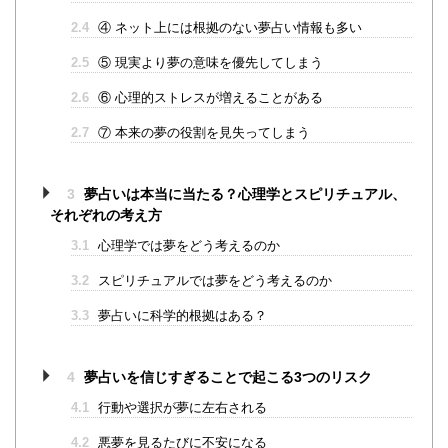
2.4
④ ネット上には根拠のない夢占い情報も多い
2.5
⑤ 現実より夢の意味を優先してしまう
2.6
⑥ 心理的ストレスが増えることがある
2.7
⑦ 本来の夢の役割を見失ってしまう
3
夢占いは本当に当たる？心理学とスピリチュアル、
それぞれの考え方
3.1
心理学では夢をどう考えるのか
3.2
スピリチュアルでは夢をどう考えるのか
3.3
夢占いに科学的根拠はある？
4
夢占いを信じすぎることで起こる3つのリスク
4.1
行動や選択が夢に左右される
4.2
悪夢を見るたびに不安になる