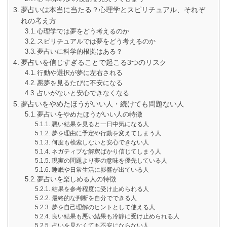
夢占いは本当に当たる？心理学とスピリチュアル、それぞ
れの考え方
心理学では夢をどう考えるのか
スピリチュアルでは夢をどう考えるのか
夢占いに科学的根拠はある？
夢占いを信じすぎることで起こる3つのリスク
行動や選択が夢に左右される
悪夢を見るたびに不安になる
占いがないと安心できなくなる
夢占いをやめたほうがいい人・続けても問題ない人
夢占いをやめたほうがいい人の特徴
悪い結果を見ると一日中気になる人
夢を理由に予定や行動を変えてしまう人
何度も検索しないと安心できない人
ネガティブな解釈ばかり信じてしまう人
現実の問題より夢の意味を優先している人
睡眠や日常生活に影響が出ている人
夢占いを楽しめる人の特徴
結果を参考程度に受け止められる人
最終的な判断を自分でできる人
夢を自己理解のヒントとして使える人
良い結果も悪い結果も冷静に受け止められる人
占いを見なくても不安にならない人