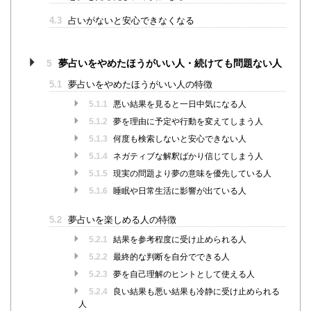
4.3
占いがないと安心できなくなる
5
夢占いをやめたほうがいい人・続けても問題ない人
5.1
夢占いをやめたほうがいい人の特徴
5.1.1
悪い結果を見ると一日中気になる人
5.1.2
夢を理由に予定や行動を変えてしまう人
5.1.3
何度も検索しないと安心できない人
5.1.4
ネガティブな解釈ばかり信じてしまう人
5.1.5
現実の問題より夢の意味を優先している人
5.1.6
睡眠や日常生活に影響が出ている人
5.2
夢占いを楽しめる人の特徴
5.2.1
結果を参考程度に受け止められる人
5.2.2
最終的な判断を自分でできる人
5.2.3
夢を自己理解のヒントとして使える人
5.2.4
良い結果も悪い結果も冷静に受け止められる
人