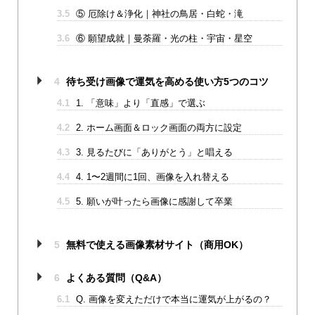
3.5
⑤ 厄除け＆浄化｜神社の鳥居・白蛇・滝
3.6
⑥ 願望成就｜曼荼羅・光の柱・宇宙・星空
4
待ち受け画像で運気を高める使い方5つのコツ
4.1
1. 「意味」より「直感」で選ぶ
4.2
2. ホーム画面＆ロック画面の両方に設定
4.3
3. 見るたびに「ありがとう」と唱える
4.4
4. 1〜2週間に1回、画像を入れ替える
4.5
5. 願いが叶ったら画像に感謝して卒業
5
無料で使える画像素材サイト（商用OK）
6
よくある質問（Q&A）
6.1
Q. 画像を変えただけで本当に運気が上がるの？