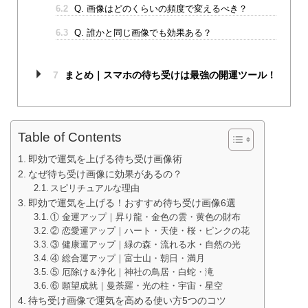
6.2
Q. 画像はどのくらいの頻度で変えるべき？
6.3
Q. 誰かと同じ画像でも効果ある？
7
まとめ｜スマホの待ち受けは最強の開運ツール！
Table of Contents
即効で運気を上げる待ち受け画像術
なぜ待ち受け画像に効果があるの？
スピリチュアルな理由
即効で運気を上げる！おすすめ待ち受け画像6選
① 金運アップ｜昇り龍・金色の雲・黄色の財布
② 恋愛運アップ｜ハート・天使・桜・ピンクの花
③ 健康運アップ｜緑の森・流れる水・自然の光
④ 総合運アップ｜富士山・朝日・満月
⑤ 厄除け＆浄化｜神社の鳥居・白蛇・滝
⑥ 願望成就｜曼荼羅・光の柱・宇宙・星空
待ち受け画像で運気を高める使い方5つのコツ