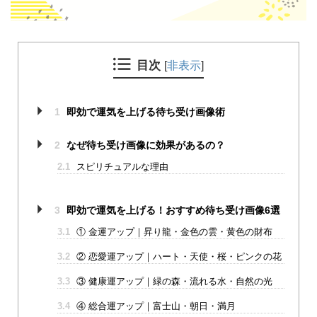
目次
[
非表示
]
1
即効で運気を上げる待ち受け画像術
2
なぜ待ち受け画像に効果があるの？
2.1
スピリチュアルな理由
3
即効で運気を上げる！おすすめ待ち受け画像6選
3.1
① 金運アップ｜昇り龍・金色の雲・黄色の財布
3.2
② 恋愛運アップ｜ハート・天使・桜・ピンクの花
3.3
③ 健康運アップ｜緑の森・流れる水・自然の光
3.4
④ 総合運アップ｜富士山・朝日・満月