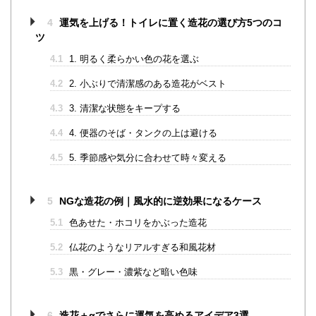
4
運気を上げる！トイレに置く造花の選び方5つのコ
ツ
4.1
1. 明るく柔らかい色の花を選ぶ
4.2
2. 小ぶりで清潔感のある造花がベスト
4.3
3. 清潔な状態をキープする
4.4
4. 便器のそば・タンクの上は避ける
4.5
5. 季節感や気分に合わせて時々変える
5
NGな造花の例｜風水的に逆効果になるケース
5.1
色あせた・ホコリをかぶった造花
5.2
仏花のようなリアルすぎる和風花材
5.3
黒・グレー・濃紫など暗い色味
6
造花＋αでさらに運気を高めるアイデア3選