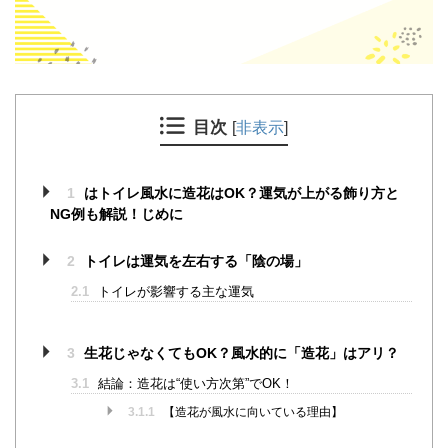
目次
[
非表示
]
1
はトイレ風水に造花はOK？運気が上がる飾り方と
NG例も解説！じめに
2
トイレは運気を左右する「陰の場」
2.1
トイレが影響する主な運気
3
生花じゃなくてもOK？風水的に「造花」はアリ？
3.1
結論：造花は“使い方次第”でOK！
3.1.1
【造花が風水に向いている理由】