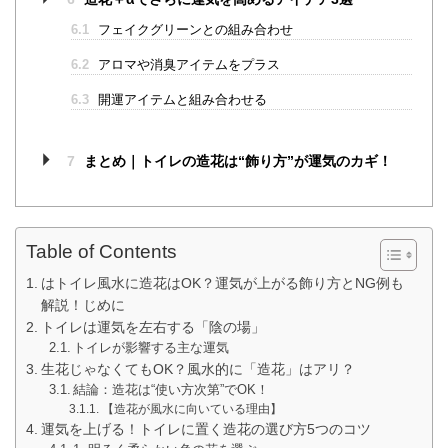
6.1
フェイクグリーンとの組み合わせ
6.2
アロマや消臭アイテムをプラス
6.3
開運アイテムと組み合わせる
7
まとめ｜トイレの造花は“飾り方”が運気のカギ！
Table of Contents
はトイレ風水に造花はOK？運気が上がる飾り方とNG例も
解説！じめに
トイレは運気を左右する「陰の場」
トイレが影響する主な運気
生花じゃなくてもOK？風水的に「造花」はアリ？
結論：造花は“使い方次第”でOK！
【造花が風水に向いている理由】
運気を上げる！トイレに置く造花の選び方5つのコツ