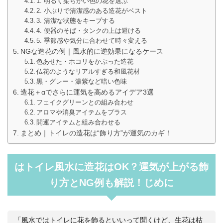
1. 明るく柔らかい色の花を選ぶ
2. 小ぶりで清潔感のある造花がベスト
3. 清潔な状態をキープする
4. 便器のそば・タンクの上は避ける
5. 季節感や気分に合わせて時々変える
NGな造花の例｜風水的に逆効果になるケース
色あせた・ホコリをかぶった造花
仏花のようなリアルすぎる和風花材
黒・グレー・濃紫など暗い色味
造花＋αでさらに運気を高めるアイデア3選
フェイクグリーンとの組み合わせ
アロマや消臭アイテムをプラス
開運アイテムと組み合わせる
まとめ｜トイレの造花は“飾り方”が運気のカギ！
はトイレ風水に造花はOK？運気が上がる飾
り方とNG例も解説！じめに
「風水ではトイレに花を飾るといいって聞くけど、生花は枯