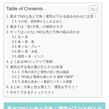
Table of Contents
風水でNGな色と方角｜運気が下がる組み合わせに注意！
その色、逆効果かもしれません…
風水では「色×方角」の相性がカギ
やってはいけないNGな色と方角の組み合わせ
北 × 赤
南 × 青・黒
東 × 白・グレー
西 × 青・水色
南西 × 赤・ピンク
よくあるNGインテリア実例
運気を守る色の選び方と3つの対策
1. 方角の五行と相性の良い色を確認
2. NG色は“面積を減らす or 素材で緩和”
3. 自然な色合い＋素材でバランス調整
まとめ：方角と色を整えて、運気を守ろう！
今すぐできるチェックリスト
風水でNGな色と方角｜運気が下がる組み合