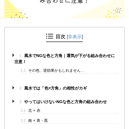
目次
[
非表示
]
1
風水でNGな色と方角｜運気が下がる組み合わせに
注意！
1.1
その色、逆効果かもしれません…
2
風水では「色×方角」の相性がカギ
3
やってはいけないNGな色と方角の組み合わせ
3.1
北 × 赤
3.2
南 × 青・黒