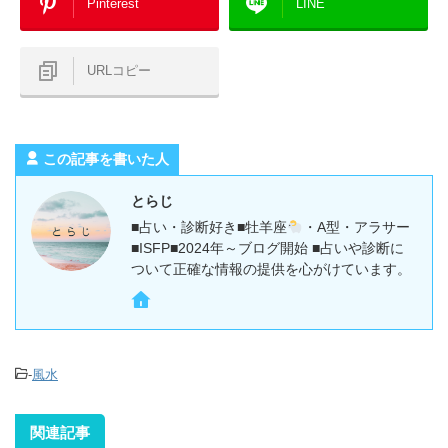
Pinterest
LINE
URLコピー
この記事を書いた人
とらじ
■占い・診断好き■牡羊座
・A型・アラサー
■ISFP■2024年～ブログ開始 ■占いや診断に
ついて正確な情報の提供を心がけています。
-
風水
関連記事