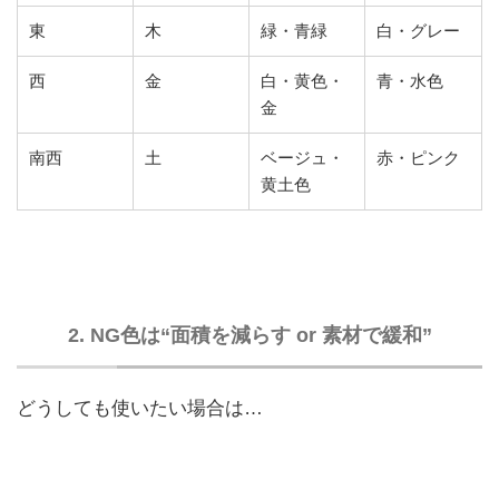
東
木
緑・青緑
白・グレー
西
金
白・黄色・
青・水色
金
南西
土
ベージュ・
赤・ピンク
黄土色
2. NG色は“面積を減らす or 素材で緩和”
どうしても使いたい場合は…