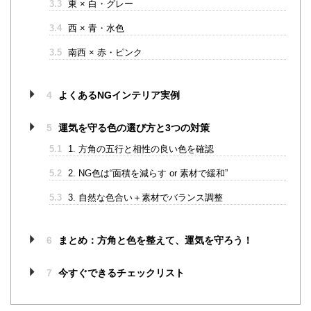
3.3
東 × 白・グレー
3.4
西 × 青・水色
3.5
南西 × 赤・ピンク
4
よくあるNGインテリア実例
5
運気を守る色の選び方と3つの対策
5.1
1. 方角の五行と相性の良い色を確認
5.2
2. NG色は“面積を減らす or 素材で緩和”
5.3
3. 自然な色合い＋素材でバランス調整
6
まとめ：方角と色を整えて、運気を守ろう！
7
今すぐできるチェックリスト