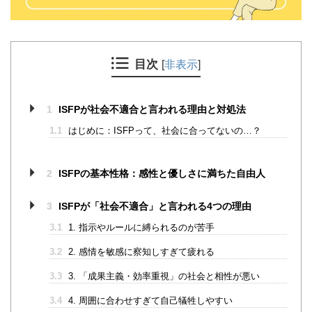
目次
[
非表示
]
1
ISFPが社会不適合と言われる理由と対処法
1.1
はじめに：ISFPって、社会に合ってないの…？
2
ISFPの基本性格：感性と優しさに満ちた自由人
3
ISFPが「社会不適合」と言われる4つの理由
3.1
1. 指示やルールに縛られるのが苦手
3.2
2. 感情を敏感に察知しすぎて疲れる
3.3
3. 「成果主義・効率重視」の社会と相性が悪い
3.4
4. 周囲に合わせすぎて自己犠牲しやすい