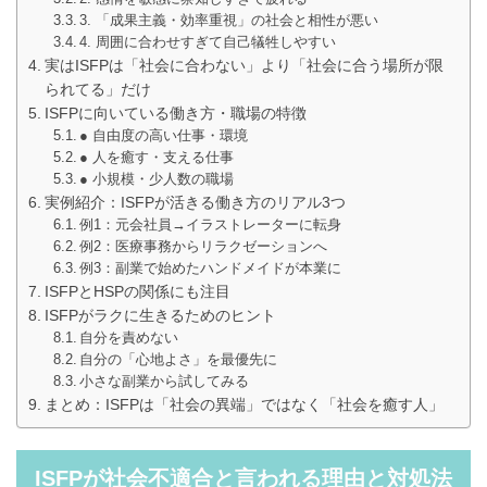
3. 「成果主義・効率重視」の社会と相性が悪い
4. 周囲に合わせすぎて自己犠牲しやすい
実はISFPは「社会に合わない」より「社会に合う場所が限
られてる」だけ
ISFPに向いている働き方・職場の特徴
● 自由度の高い仕事・環境
● 人を癒す・支える仕事
● 小規模・少人数の職場
実例紹介：ISFPが活きる働き方のリアル3つ
例1：元会社員→イラストレーターに転身
例2：医療事務からリラクゼーションへ
例3：副業で始めたハンドメイドが本業に
ISFPとHSPの関係にも注目
ISFPがラクに生きるためのヒント
自分を責めない
自分の「心地よさ」を最優先に
小さな副業から試してみる
まとめ：ISFPは「社会の異端」ではなく「社会を癒す人」
ISFPが社会不適合と言われる理由と対処法