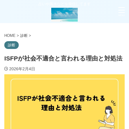
占いや風水などを発信してます
HOME
>
診断
>
診断
ISFPが社会不適合と言われる理由と対処法
2026年2月4日