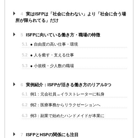
4
実はISFPは「社会に合わない」より「社会に合う場
所が限られてる」だけ
5
ISFPに向いている働き方・職場の特徴
5.1
● 自由度の高い仕事・環境
5.2
● 人を癒す・支える仕事
5.3
● 小規模・少人数の職場
6
実例紹介：ISFPが活きる働き方のリアル3つ
6.1
例1：元会社員→イラストレーターに転身
6.2
例2：医療事務からリラクゼーションへ
6.3
例3：副業で始めたハンドメイドが本業に
7
ISFPとHSPの関係にも注目