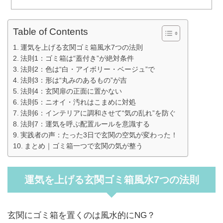
Table of Contents
運気を上げる玄関ゴミ箱風水7つの法則
法則1：ゴミ箱は“蓋付き”が絶対条件
法則2：色は“白・アイボリー・ベージュ”で
法則3：形は“丸みのあるもの”が吉
法則4：玄関扉の正面に置かない
法則5：ニオイ・汚れはこまめに対処
法則6：インテリアに調和させて“気の乱れ”を防ぐ
法則7：運気を呼ぶ配置ルールを意識する
実践者の声：たった3日で玄関の空気が変わった！
まとめ｜ゴミ箱一つで玄関の気が整う
運気を上げる玄関ゴミ箱風水7つの法則
玄関にゴミ箱を置くのは風水的にNG？