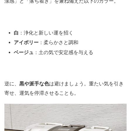
潔感」と「落ち着き」を兼ね備えた以下のカラー。
白
：浄化と新しい運を招く
アイボリー
：柔らかさと調和
ベージュ
：土の気で安定感を与える
逆に、
黒や派手な色
は避けましょう。重たい気を引き
寄せ、運気を停滞させることも。