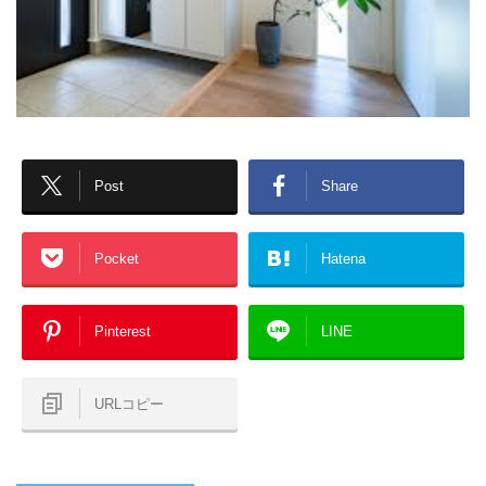
Post
Share
Pocket
Hatena
Pinterest
LINE
URLコピー