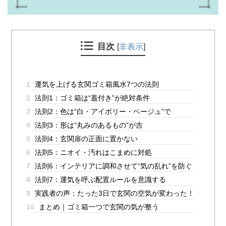
目次
[
非表示
]
1
運気を上げる玄関ゴミ箱風水7つの法則
2
法則1：ゴミ箱は“蓋付き”が絶対条件
3
法則2：色は“白・アイボリー・ベージュ”で
4
法則3：形は“丸みのあるもの”が吉
5
法則4：玄関扉の正面に置かない
6
法則5：ニオイ・汚れはこまめに対処
7
法則6：インテリアに調和させて“気の乱れ”を防ぐ
8
法則7：運気を呼ぶ配置ルールを意識する
9
実践者の声：たった3日で玄関の空気が変わった！
10
まとめ｜ゴミ箱一つで玄関の気が整う