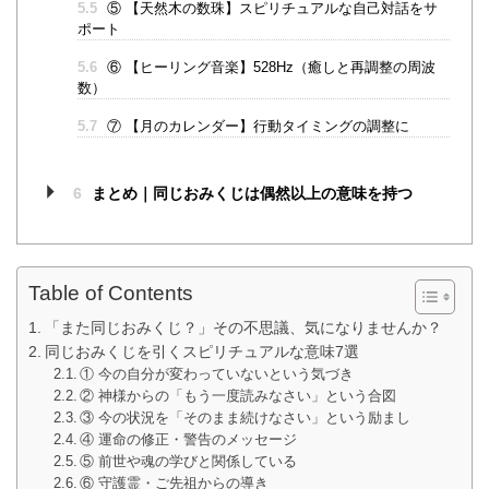
5.5
⑤ 【天然木の数珠】スピリチュアルな自己対話をサ
ポート
5.6
⑥ 【ヒーリング音楽】528Hz（癒しと再調整の周波
数）
5.7
⑦ 【月のカレンダー】行動タイミングの調整に
6
まとめ｜同じおみくじは偶然以上の意味を持つ
Table of Contents
「また同じおみくじ？」その不思議、気になりませんか？
同じおみくじを引くスピリチュアルな意味7選
① 今の自分が変わっていないという気づき
② 神様からの「もう一度読みなさい」という合図
③ 今の状況を「そのまま続けなさい」という励まし
④ 運命の修正・警告のメッセージ
⑤ 前世や魂の学びと関係している
⑥ 守護霊・ご先祖からの導き