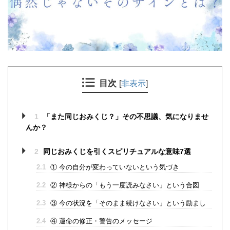
目次
[
非表示
]
1
「また同じおみくじ？」その不思議、気になりませ
んか？
2
同じおみくじを引くスピリチュアルな意味7選
2.1
① 今の自分が変わっていないという気づき
2.2
② 神様からの「もう一度読みなさい」という合図
2.3
③ 今の状況を「そのまま続けなさい」という励まし
2.4
④ 運命の修正・警告のメッセージ