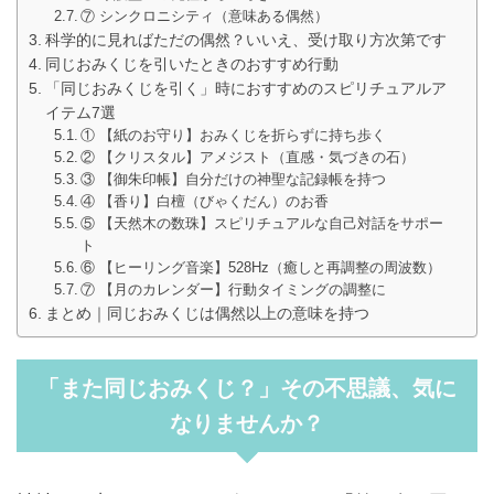
⑦ シンクロニシティ（意味ある偶然）
科学的に見ればただの偶然？いいえ、受け取り方次第です
同じおみくじを引いたときのおすすめ行動
「同じおみくじを引く」時におすすめのスピリチュアルア
イテム7選
① 【紙のお守り】おみくじを折らずに持ち歩く
② 【クリスタル】アメジスト（直感・気づきの石）
③ 【御朱印帳】自分だけの神聖な記録帳を持つ
④ 【香り】白檀（びゃくだん）のお香
⑤ 【天然木の数珠】スピリチュアルな自己対話をサポー
ト
⑥ 【ヒーリング音楽】528Hz（癒しと再調整の周波数）
⑦ 【月のカレンダー】行動タイミングの調整に
まとめ｜同じおみくじは偶然以上の意味を持つ
「また同じおみくじ？」その不思議、気に
なりませんか？