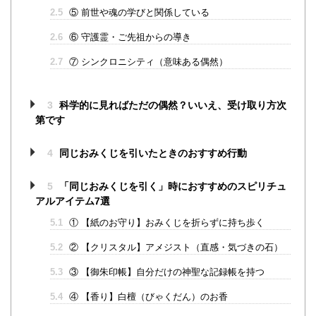
2.5
⑤ 前世や魂の学びと関係している
2.6
⑥ 守護霊・ご先祖からの導き
2.7
⑦ シンクロニシティ（意味ある偶然）
3
科学的に見ればただの偶然？いいえ、受け取り方次
第です
4
同じおみくじを引いたときのおすすめ行動
5
「同じおみくじを引く」時におすすめのスピリチュ
アルアイテム7選
5.1
① 【紙のお守り】おみくじを折らずに持ち歩く
5.2
② 【クリスタル】アメジスト（直感・気づきの石）
5.3
③ 【御朱印帳】自分だけの神聖な記録帳を持つ
5.4
④ 【香り】白檀（びゃくだん）のお香