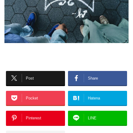
Post
Share
Pocket
Hatena
Pinterest
LINE